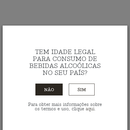
TEM IDADE LEGAL
PARA CONSUMO DE
BEBIDAS ALCOÓLICAS
NO SEU PAÍS?
NÃO
SIM
Vinho Branco Malhadinha
Para obter mais informações sobre
os termos e uso, clique
aqui
.
2019 1,5L
Ref.: VBMN15019