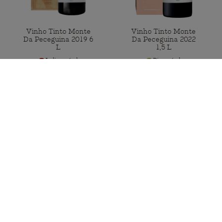
Vinho Tinto Monte
Vinho Tinto Monte
Da Peceguina 2019 6
Da Peceguina 2022
L
1,5 L
Indisponível
Disponível
175,00 €
45,00 €
INDISPONÍVEL
COMPRAR
Entregas Grátis Portugal Continental
para encomendas a partir de 50€