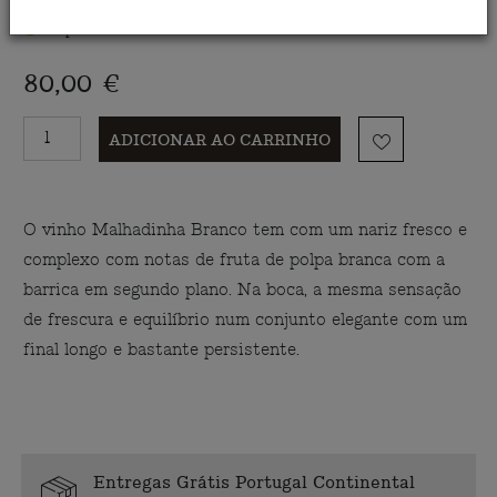
Disponível
80,00 €
ADICIONAR AO CARRINHO
O vinho Malhadinha Branco tem com um nariz fresco e
complexo com notas de fruta de polpa branca com a
barrica em segundo plano. Na boca, a mesma sensação
de frescura e equilíbrio num conjunto elegante com um
final longo e bastante persistente.
Entregas Grátis Portugal Continental