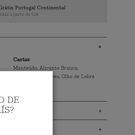
Grátis Portugal Continental
das a partir de 50€
Castas
Manteúdo, Alicante Branco,
Roupeiro, Diagalves, Olho de Lebre
O DE
ÍS?