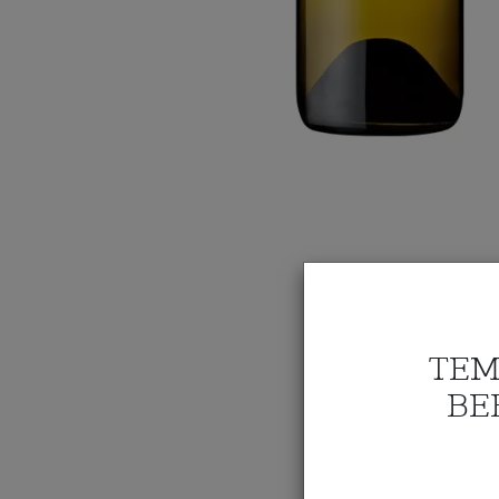
TEM
BE