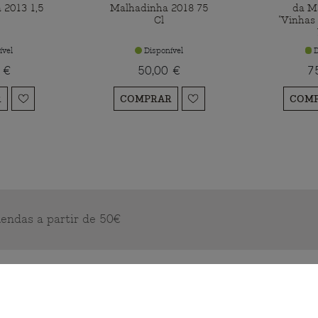
 2013 1,5
Malhadinha 2018 75
da M
Cl
"Vinhas
ível
Disponível
D
 €
50,00 €
7
R
COMPRAR
COM
endas a partir de 50€