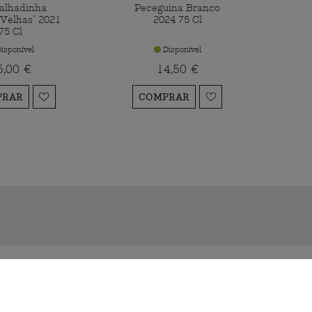
alhadinha
Peceguina Branco
 Velhas" 2021
2024 75 Cl
75 Cl
isponível
Disponível
5,00 €
14,50 €
PRAR
COMPRAR
SUBSCREVER NEWSLETTER