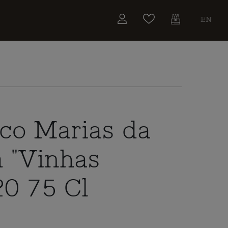
EN
co Marias da
 "Vinhas
20 75 Cl