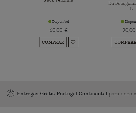
Pack Teixinha
Da Peceguina
L
Disponível
Dispon
60,00 €
90,00
COMPRAR
COMPRA
Entregas Grátis Portugal Continental
para encom
APOIO AO CLIENTE
CONTACTOS