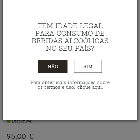
TEM IDADE LEGAL
PARA CONSUMO DE
BEBIDAS ALCOÓLICAS
NO SEU PAÍS?
NÃO
SIM
Para obter mais informações sobre
Vinho Tinto Teixinha Field
os termos e uso, clique
aqui
.
Blend 2022 1.5 L
Ref.: VTTE15022
Disponível
95,00 €