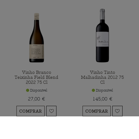
Vinho Branco
Vinho Tinto
Teixinha Field Blend
Malhadinha 2012 75
2022 75 Cl
Cl
Disponível
Disponível
27,00 €
145,00 €
COMPRAR
COMPRAR